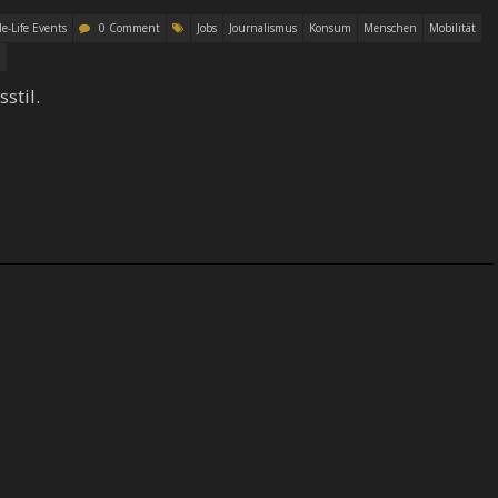
le-Life Events
0 Comment
Jobs
Journalismus
Konsum
Menschen
Mobilität
n
stil.