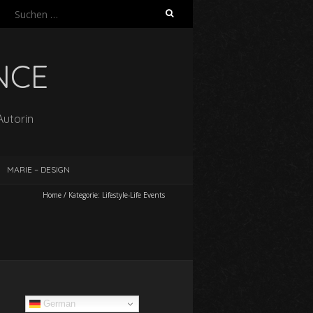
Suchen
nach:
NCE
Autorin
MARIE – DESIGN
Home
/
Kategorie:
Lifestyle-Life Events
German